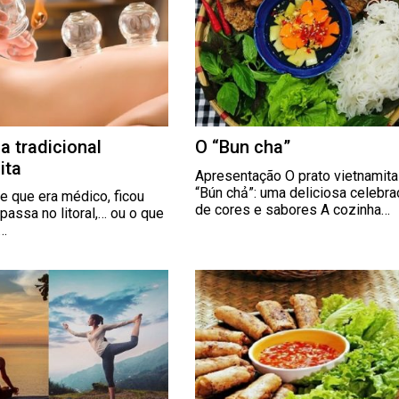
a tradicional
O “Bun cha”
ita
Apresentação O prato vietnamita
“Bún chả”: uma deliciosa celebr
e que era médico, ficou
de cores e sabores A cozinha…
 passa no litoral,… ou o que
?…