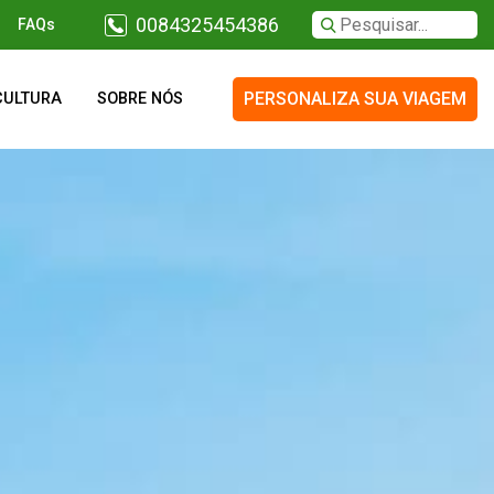
0084325454386
FAQs
PERSONALIZA SUA VIAGEM
CULTURA
SOBRE NÓS