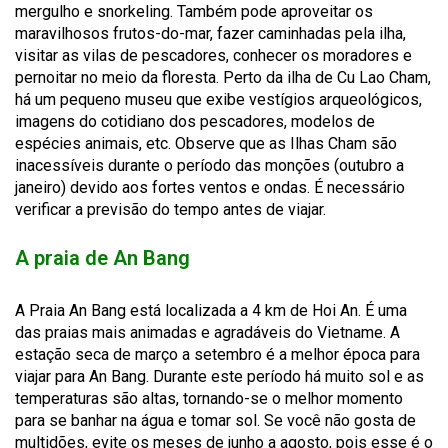
mergulho e
snorkeling
.
Também
pode aproveitar os
maravilhosos
frutos-do-mar
, fazer caminhadas pela ilha,
visitar as vilas de pescadores, conhecer os moradores e
pernoitar
no meio da floresta. Perto da ilha de Cu Lao
Cham
,
há um pequeno museu que exibe vestígios arqueológicos,
imagens do
cotidiano
dos pescadores, modelos de
espécies animais, etc. Observe que as Ilhas
Cham
são
inacessíveis durante o período das monções (outubro a
janeiro) devido aos fortes ventos e ondas. É necessário
verificar a previsão do tempo antes de viajar.
A praia de An Bang
A Praia An Bang está localizada a 4 km de Hoi An. É uma
das praias mais animadas e agradáveis ​​do Vietname. A
estação seca de março a setembro é a melhor época para
viajar para An Bang. Durante este período há muito sol e as
temperaturas são altas, tornando-se o melhor momento
para se banhar na água e tomar sol. Se você não gosta de
multidões, evite os meses de junho a agosto, pois esse é o