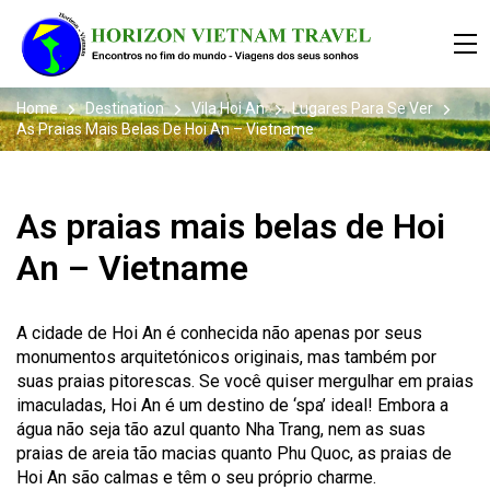
Home
Destination
Vila Hoi An
Lugares Para Se Ver
As Praias Mais Belas De Hoi An – Vietname
As praias mais belas de Hoi
An – Vietname
A cidade de
Hoi
An
é conhecida não apenas por seus
monumentos
arquitetónicos
originais, mas também por
suas praias pitorescas. Se
você quiser
mergulhar em praias
imaculadas,
Hoi
An
é um destino de
‘spa’
ideal! Embora a
água não seja tão azul quanto
Nha
Trang,
nem as suas
praias de areia tão macias quanto
Phu
Quoc
, as praias de
Hoi
An
são calmas e
têm o seu
próprio charme.